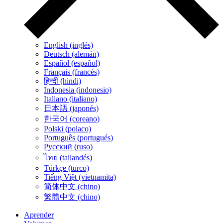
English (inglés)
Deutsch (alemán)
Español (español)
Français (francés)
हिन्दी (hindi)
Indonesia (indonesio)
Italiano (italiano)
日本語 (japonés)
한국어 (coreano)
Polski (polaco)
Português (portugués)
Русский (ruso)
ไทย (tailandés)
Türkçe (turco)
Tiếng Việt (vietnamita)
简体中文 (chino)
繁體中文 (chino)
Aprender