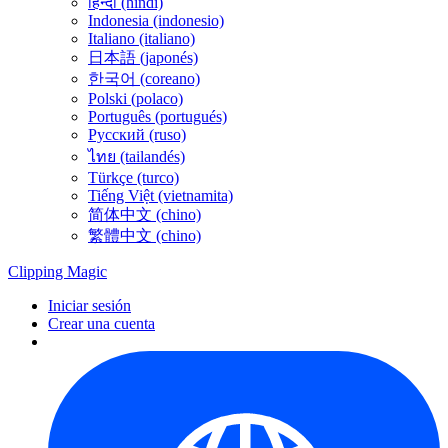
हिन्दी (hindi)
Indonesia (indonesio)
Italiano (italiano)
日本語 (japonés)
한국어 (coreano)
Polski (polaco)
Português (portugués)
Русский (ruso)
ไทย (tailandés)
Türkçe (turco)
Tiếng Việt (vietnamita)
简体中文 (chino)
繁體中文 (chino)
Clipping
Magic
Iniciar sesión
Crear una cuenta