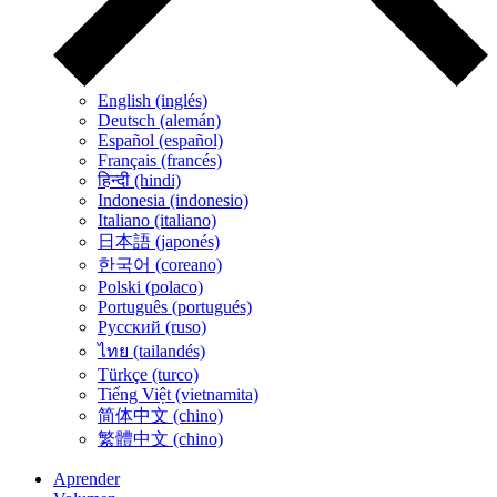
English (inglés)
Deutsch (alemán)
Español (español)
Français (francés)
हिन्दी (hindi)
Indonesia (indonesio)
Italiano (italiano)
日本語 (japonés)
한국어 (coreano)
Polski (polaco)
Português (portugués)
Русский (ruso)
ไทย (tailandés)
Türkçe (turco)
Tiếng Việt (vietnamita)
简体中文 (chino)
繁體中文 (chino)
Aprender