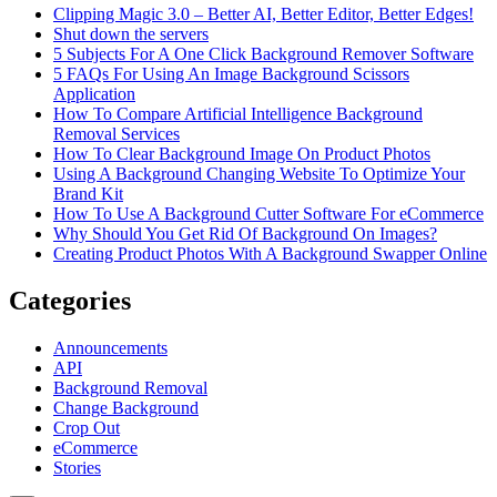
Clipping Magic 3.0 – Better AI, Better Editor, Better Edges!
Shut down the servers
5 Subjects For A One Click Background Remover Software
5 FAQs For Using An Image Background Scissors
Application
How To Compare Artificial Intelligence Background
Removal Services
How To Clear Background Image On Product Photos
Using A Background Changing Website To Optimize Your
Brand Kit
How To Use A Background Cutter Software For eCommerce
Why Should You Get Rid Of Background On Images?
Creating Product Photos With A Background Swapper Online
Categories
Announcements
API
Background Removal
Change Background
Crop Out
eCommerce
Stories