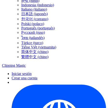
हिन्दी (hindi)
Indonesia (indonesio)
Italiano (italiano)
日本語 (japonés)
한국어 (coreano)
Polski (polaco)
Português (portugués)
Русский (ruso)
ไทย (tailandés)
Türkçe (turco)
Tiếng Việt (vietnamita)
简体中文 (chino)
繁體中文 (chino)
Clipping
Magic
Iniciar sesión
Crear una cuenta