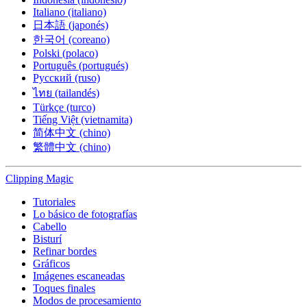
Italiano (italiano)
日本語 (japonés)
한국어 (coreano)
Polski (polaco)
Português (portugués)
Русский (ruso)
ไทย (tailandés)
Türkçe (turco)
Tiếng Việt (vietnamita)
简体中文 (chino)
繁體中文 (chino)
Clipping
Magic
Tutoriales
Lo básico de fotografías
Cabello
Bisturí
Refinar bordes
Gráficos
Imágenes escaneadas
Toques finales
Modos de procesamiento