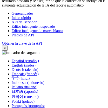
resultado deseado y se asegurar de que la corrección se incluya en la
siguiente actualización de la IA del recorte automático.
Generalidades
Inicio rápido
API del servidor
Editor inteligente hospedado
Editor inteligente de marca blanca
Precios de API
Obtener la clave de la API
×
Español (español)
English (inglés)
Deutsch (alemán)
Français (francés)
हिन्दी (hindi)
Indonesia (indonesio)
Italiano (italiano)
日本語 (japonés)
한국어 (coreano)
Polski (polaco)
Português (portugués)