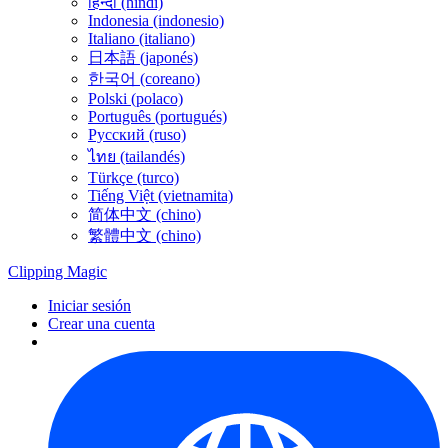
हिन्दी (hindi)
Indonesia (indonesio)
Italiano (italiano)
日本語 (japonés)
한국어 (coreano)
Polski (polaco)
Português (portugués)
Русский (ruso)
ไทย (tailandés)
Türkçe (turco)
Tiếng Việt (vietnamita)
简体中文 (chino)
繁體中文 (chino)
Clipping
Magic
Iniciar sesión
Crear una cuenta