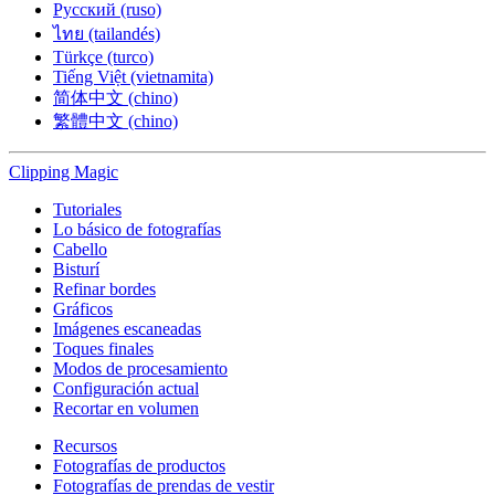
Русский (ruso)
ไทย (tailandés)
Türkçe (turco)
Tiếng Việt (vietnamita)
简体中文 (chino)
繁體中文 (chino)
Clipping
Magic
Tutoriales
Lo básico de fotografías
Cabello
Bisturí
Refinar bordes
Gráficos
Imágenes escaneadas
Toques finales
Modos de procesamiento
Configuración actual
Recortar en volumen
Recursos
Fotografías de productos
Fotografías de prendas de vestir