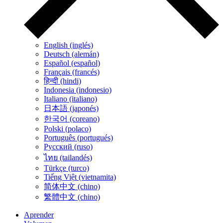
English (inglés)
Deutsch (alemán)
Español (español)
Français (francés)
हिन्दी (hindi)
Indonesia (indonesio)
Italiano (italiano)
日本語 (japonés)
한국어 (coreano)
Polski (polaco)
Português (portugués)
Русский (ruso)
ไทย (tailandés)
Türkçe (turco)
Tiếng Việt (vietnamita)
简体中文 (chino)
繁體中文 (chino)
Aprender