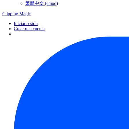
繁體中文 (chino)
Clipping
Magic
Iniciar sesión
Crear una cuenta