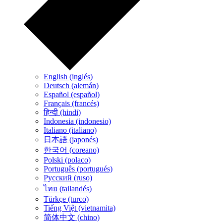
English (inglés)
Deutsch (alemán)
Español (español)
Français (francés)
हिन्दी (hindi)
Indonesia (indonesio)
Italiano (italiano)
日本語 (japonés)
한국어 (coreano)
Polski (polaco)
Português (portugués)
Русский (ruso)
ไทย (tailandés)
Türkçe (turco)
Tiếng Việt (vietnamita)
简体中文 (chino)