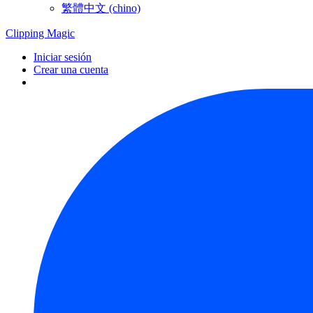
繁體中文 (chino)
Clipping
Magic
Iniciar sesión
Crear una cuenta