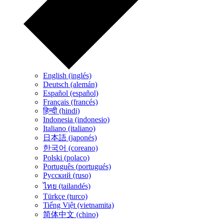
English (inglés)
Deutsch (alemán)
Español (español)
Français (francés)
हिन्दी (hindi)
Indonesia (indonesio)
Italiano (italiano)
日本語 (japonés)
한국어 (coreano)
Polski (polaco)
Português (portugués)
Русский (ruso)
ไทย (tailandés)
Türkçe (turco)
Tiếng Việt (vietnamita)
简体中文 (chino)