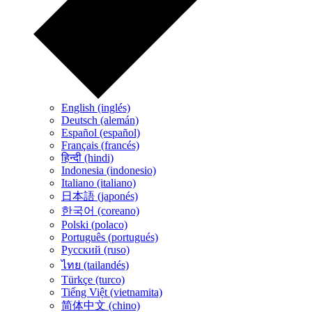
English (inglés)
Deutsch (alemán)
Español (español)
Français (francés)
हिन्दी (hindi)
Indonesia (indonesio)
Italiano (italiano)
日本語 (japonés)
한국어 (coreano)
Polski (polaco)
Português (portugués)
Русский (ruso)
ไทย (tailandés)
Türkçe (turco)
Tiếng Việt (vietnamita)
简体中文 (chino)