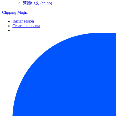
繁體中文 (chino)
Clipping
Magic
Iniciar sesión
Crear una cuenta