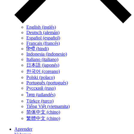
English (inglés)
Deutsch (alemán)
Español (español)
Français (francés)
हिन्दी (hindi)
Indonesia (indonesio)
Italiano (italiano)
日本語 (japonés)
한국어 (coreano)
Polski (polaco)
Português (portugués)
Русский (ruso)
ไทย (tailandés)
Türkçe (turco)
Tiếng Việt (vietnamita)
简体中文 (chino)
繁體中文 (chino)
Aprender