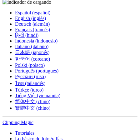
Español (español)
English (inglés)
Deutsch (alemán)
Français (francés)
हिन्दी (hindi)
Indonesia (indonesio)
Italiano (italiano)
日本語 (japonés)
한국어 (coreano)
Polski (polaco)
Português (portugués)
Русский (ruso)
ไทย (tailandés)
Türkçe (turco)
Tiếng Việt (vietnamita)
简体中文 (chino)
繁體中文 (chino)
Clipping
Magic
Tutoriales
Lo básico de fotografías