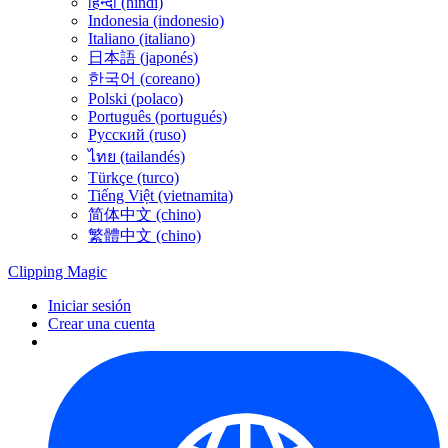
हिन्दी (hindi)
Indonesia (indonesio)
Italiano (italiano)
日本語 (japonés)
한국어 (coreano)
Polski (polaco)
Português (portugués)
Русский (ruso)
ไทย (tailandés)
Türkçe (turco)
Tiếng Việt (vietnamita)
简体中文 (chino)
繁體中文 (chino)
Clipping
Magic
Iniciar sesión
Crear una cuenta